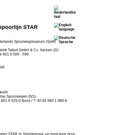
spoorlijn STAR
 Nederlands Spoorwegmuseum (SpM)
brik Talbot GmbH & Co. Aachen (D)
ie 801 9 500 - 599
aal
 km/h
dse Spoorwegen (NS)
4 801 9 526-0 Ibces / ?: 40 84 980 1 980-6
lijn STAR in Stadskanaal, en gaat daar door