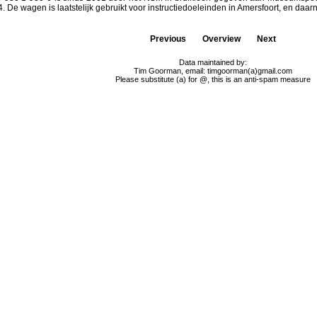
94. De wagen is laatstelijk gebruikt voor instructiedoeleinden in Amersfoort, en 
Previous
Overview
Next
Data maintained by:
Tim Goorman, email: timgoorman(a)gmail.com
Please substitute (a) for @, this is an anti-spam measure