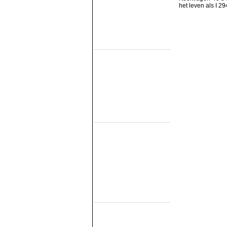
SGB
het leven als I 2
SHM
STAR
VSM
Railmuseums
(Active on other lines)
Het Spoorwegmuseum
HSIJ
SHD
SMMR
SSN
Stichting 2454 Crew
Stichting Mat'54
Railmuseums
(Not publicly active)
NTM
SBM
SDL
STIBANS
Stichting 162
SZB
Transit Oost
WGL1501/KLOK
Trammuseums
(electric)
EMA
HOVM
NOM