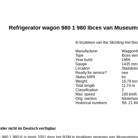
Refrigerator wagon 980 1 980 Ibces van Museum
In bruikleen van the Stichting Het
Manufacturer
Waggonfa
Type
Ibces ser
Year build
1966
Gauge
1435 mm
Location
Stadskan
Ready for service?
nee
Status NRR
bo
Weight
16,78 ton
Total length
11,74 m
Classification
2
Max. speed
100 km/h
Orig. owners
Nederlan
Historical numbers
'66: 21 8
leider nicht im Deutsch verfügbar
980 1 980-6 is sinds 2001 door het NSM in bruikleen gegeven aan Museumspoor