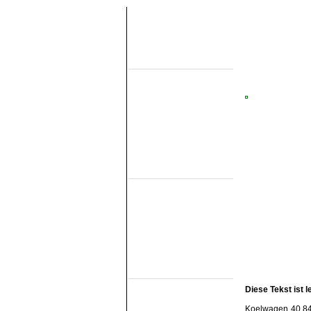
About this site
Home
Topobjects
About the NMMD
Search
Aktuelles
Articles
Forum
Links
Industrial narrow
gauge
DSM
EDS
GSS
ISM
MWL
SKL
SRL
Railmuseums
(own line)
MBS
Diese Tekst ist 
Miljoenenlijn (ZLSM)
S v/h RTM
Koelwagen 40 84 