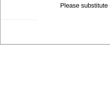
NZH
Please substitute
Romeo/TS Rotterdam
TS Schev
TS werkgr. Asd
Non moving objects
Eext
Groenlo
MIJSM
SEIN
Statisch materieel
Waterhuizen
Wildlands