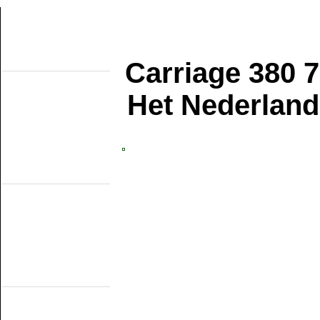
Carriage 380 7
About this site
Home
Topobjects
Het Nederlan
About the NMMD
Search
Aktuelles
Articles
Forum
Links
Industrial narrow
gauge
DSM
EDS
GSS
ISM
MWL
SKL
SRL
Railmuseums
(own line)
MBS
Miljoenenlijn (ZLSM)
S v/h RTM