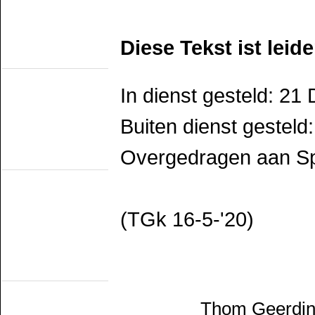
SGB
SHM
STAR
VSM
Diese Tekst ist leid
Railmuseums
(Active on other lines)
Het Spoorwegmuseum
HSIJ
In dienst gesteld: 2
SHD
SMMR
SSN
Buiten dienst gesteld
Stichting 2454 Crew
Stichting Mat'54
Overgedragen aan S
Railmuseums
(Not publicly active)
NTM
SBM
SDL
STIBANS
(TGk 16-5-'20)
Stichting 162
SZB
Transit Oost
WGL1501/KLOK
Trammuseums
(electric)
EMA
HOVM
Thom Geerdink
NOM