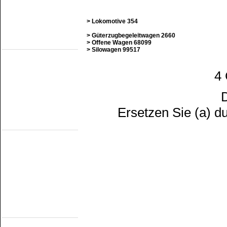
SHM
STAR
VSM
> Lokomotive 354
Eisenbahn Museums
> Güterzugbegeleitwagen 2660
(fahrend auf
> Offene Wagen 68099
nichteigene Bahn)
> Silowagen 99517
Het Spoorwegmuseum
HSIJ
SHD
4
SMMR
SSN
Stichting 2454 Crew
D
Stichting Mat'54
Ersetzen Sie (a) d
Eisenbahn Museums
(Nicht Offentlich
Fahrend)
NTM
SBM
SDL
STIBANS
Stichting 162
SZB
Transit Oost
WGL1501/KLOK
Strassenbahn
Museums
(Electrisch)
EMA