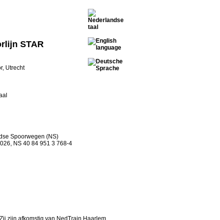
rlijn STAR
, Utrecht
aal
dse Spoorwegen (NS)
026, NS 40 84 951 3 768-4
Zij zijn afkomstig van NedTrain Haarlem.