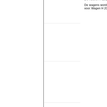
SHM
STAR
De wagens worden
VSM
voor. Wagen H 202
Eisenbahn Museums
(fahrend auf
nichteigene Bahn)
Het Spoorwegmuseum
HSIJ
SHD
SMMR
SSN
Stichting 2454 Crew
Stichting Mat'54
Eisenbahn Museums
(Nicht Offentlich
Fahrend)
NTM
SBM
SDL
STIBANS
Stichting 162
SZB
Transit Oost
WGL1501/KLOK
Strassenbahn
Museums
(Electrisch)
EMA