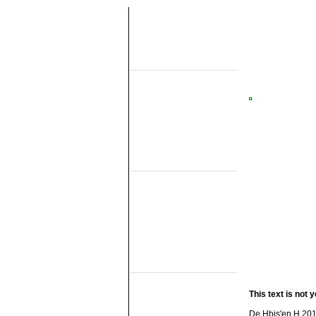
Uber diese seiten
Home
Topobjecten
Uber die NMMD
Suchen
Updates
Artikel
Forum
Links
Feldbahn Museums
DSM
EDS
GSS
ISM
MWL
SKL
SRL
Museumsbahnen
(Eigene Strecke)
MBS
Miljoenenlijn (ZLSM)
This text is not y
S v/h RTM
SGB
De Hbis'en H 201-