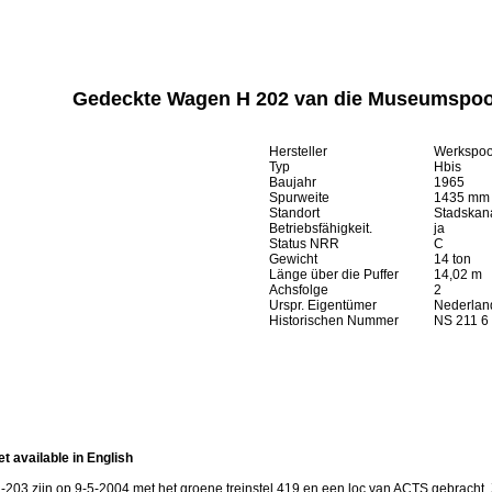
Gedeckte Wagen H 202 van die Museumspoo
Hersteller
Werkspoor
Typ
Hbis
Baujahr
1965
Spurweite
1435 mm
Standort
Stadskan
Betriebsfähigkeit.
ja
Status NRR
C
Gewicht
14 ton
Länge über die Puffer
14,02 m
Achsfolge
2
Urspr. Eigentümer
Nederlan
Historischen Nummer
NS 211 6 
et available in English
203 zijn op 9-5-2004 met het groene treinstel 419 en een loc van ACTS gebracht. 