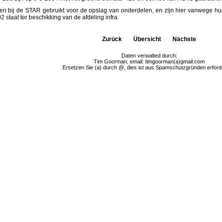
 bij de STAR gebruikt voor de opslag van onderdelen, en zijn hier vanwege hun
 staat ter beschikking van de afdeling infra.
Zurück
Übersicht
Nächste
Daten verwalted durch:
Tim Goorman, email: timgoorman(a)gmail.com
Ersetzen Sie (a) durch @, dies ist aus Spamschutzgründen erforde