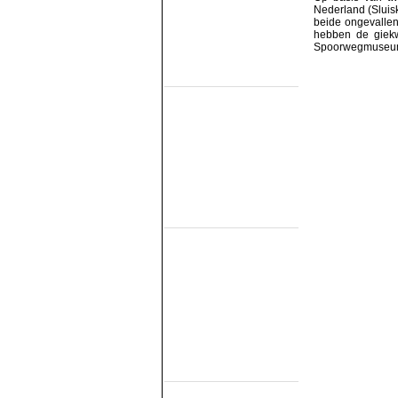
SHM
Nederland (Sluis
STAR
beide ongevallen
VSM
hebben de giek
Spoorwegmuseu
Eisenbahn Museums
(fahrend auf
nichteigene Bahn)
Het Spoorwegmuseum
HSIJ
SHD
SMMR
SSN
Stichting 2454 Crew
Stichting Mat'54
Eisenbahn Museums
(Nicht Offentlich
Fahrend)
NTM
SBM
SDL
STIBANS
Stichting 162
SZB
Transit Oost
WGL1501/KLOK
Strassenbahn
Museums
(Electrisch)
EMA