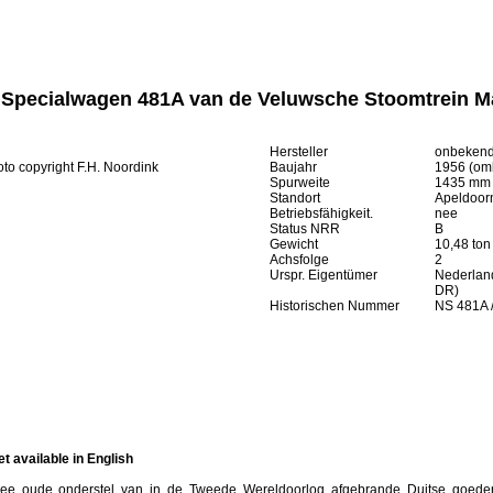
Specialwagen 481A van de Veluwsche Stoomtrein M
Hersteller
onbekend
oto copyright F.H. Noordink
Baujahr
1956 (om
Spurweite
1435 mm
Standort
Apeldoor
Betriebsfähigkeit.
nee
Status NRR
B
Gewicht
10,48 ton
Achsfolge
2
Urspr. Eigentümer
Nederlan
DR)
Historischen Nummer
NS 481A 
et available in English
ee oude onderstel van in de Tweede Wereldoorlog afgebrande Duitse goeder