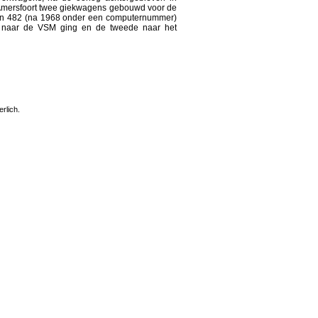
ts Amersfoort twee giekwagens gebouwd voor de
1 en 482 (na 1968 onder een computernummer)
 naar de VSM ging en de tweede naar het
rlich.