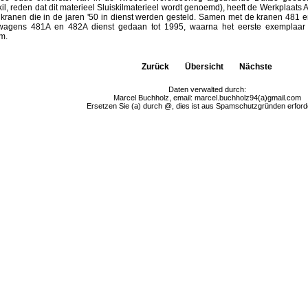
kil, reden dat dit materieel Sluiskilmaterieel wordt genoemd), heeft de Werkplaa
kranen die in de jaren '50 in dienst werden gesteld. Samen met de kranen 48
wagens 481A en 482A dienst gedaan tot 1995, waarna het eerste exemplaar
m.
Zurück
Übersicht
Nächste
Daten verwalted durch:
Marcel Buchholz, email: marcel.buchholz94(a)gmail.com
Ersetzen Sie (a) durch @, dies ist aus Spamschutzgründen erforde