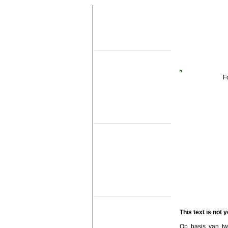
Uber diese seiten
Home
Topobjecten
Uber die NMMD
Suchen
F
Updates
Artikel
Forum
Links
Feldbahn Museums
DSM
EDS
GSS
ISM
MWL
SKL
SRL
Museumsbahnen
(Eigene Strecke)
MBS
Miljoenenlijn (ZLSM)
This text is not y
S v/h RTM
SGB
Op basis van tw