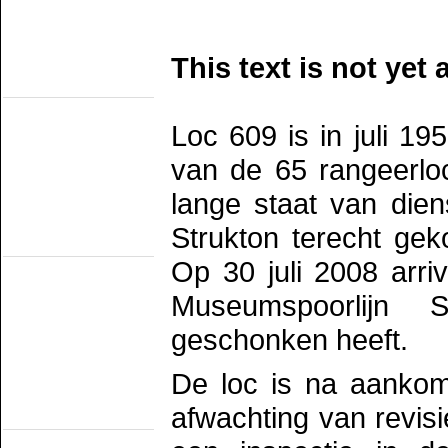
SHM
STAR
VSM
Eisenbahn Museums
This text is not yet 
(fahrend auf
nichteigene Bahn)
Het Spoorwegmuseum
HSIJ
Loc 609 is in juli 1
SHD
SMMR
van de 65 rangeerlo
SSN
Stichting 2454 Crew
Stichting Mat'54
lange staat van dien
Eisenbahn Museums
Strukton terecht ge
(Nicht Offentlich
Fahrend)
Op 30 juli 2008 arri
NTM
SBM
SDL
Museumspoorlijn
STIBANS
Stichting 162
geschonken heeft.
SZB
Transit Oost
WGL1501/KLOK
De loc is na aankom
Strassenbahn
Museums
afwachting van revis
(Electrisch)
EMA