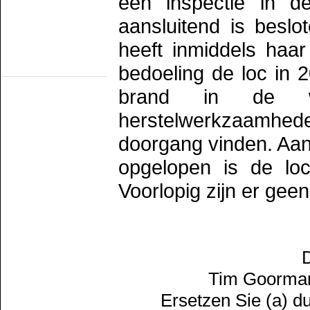
een inspectie in d
HOVM
NOM
aansluitend is beslo
NZH
Romeo/TS Rotterdam
TS Schev
heeft inmiddels haa
TS werkgr. Asd
bedoeling de loc in 
Statische Objekten
Eext
brand in de w
Groenlo
MIJSM
SEIN
herstelwerkzaamh
Statisch materieel
Waterhuizen
doorgang vinden. Aan
Wildlands
opgelopen is de lo
Voorlopig zijn er gee
D
Tim Goorman
Ersetzen Sie (a) d