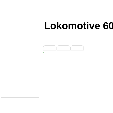
Lokomotive 60
Uber diese seiten
Home
Topobjecten
Uber die NMMD
Suchen
Updates
Artikel
1
2
3
Forum
Links
Feldbahn Museums
DSM
EDS
GSS
ISM
MWL
SKL
SRL
Museumsbahnen
(Eigene Strecke)
MBS
Miljoenenlijn (ZLSM)
S v/h RTM
SGB