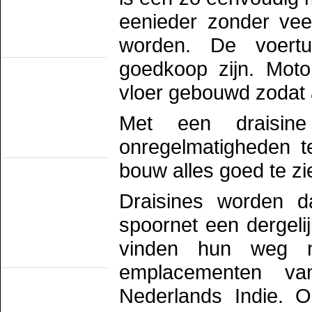
SHM
STAR
eenieder zonder ve
VSM
worden. De voertu
Railmusea
(met exploitatie)
goedkoop zijn. Moto
Het Spoorwegmuseum
HSIJ
SHD
vloer gebouwd zodat a
SMMR
SSN
Stichting 2454 Crew
Met een draisin
Stichting Mat'54
Railmusea
onregelmatigheden t
(zonder exploitatie)
NTM
bouw alles goed te zi
SBM
SDL
STIBANS
Draisines worden d
Stichting 162
SZB
spoornet een dergelij
Transit Oost
WGL1501/KLOK
vinden hun weg na
Trammusea
(electrisch)
emplacementen van
EMA
HOVM
Nederlands Indie. 
NOM
NZH