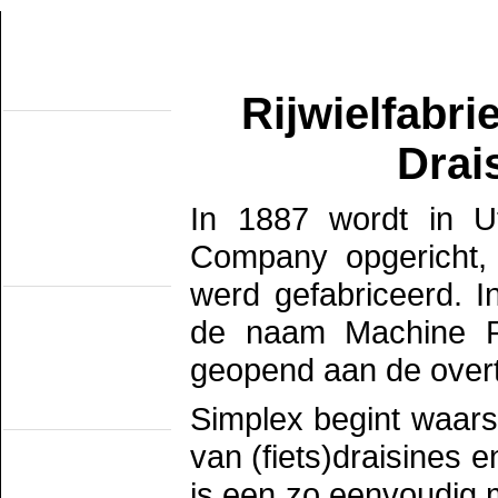
Rijwielfabri
Over de site
Home
Topobjecten
Drai
Over de NMMD
Zoeken
Updates
Artikelen
In 1887 wordt in U
Forum
Links
Company opgericht, 
Industrieële
smalspoormusea
werd gefabriceerd. 
DSM
EDS
de naam Machine Rij
GSS
ISM
MWL
geopend aan de over
SKL
SRL
Simplex begint waars
Museumspoorlijnen
MBS
van (fiets)draisines 
Miljoenenlijn (ZLSM)
S v/h RTM
is een zo eenvoudig m
SGB