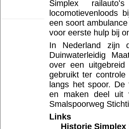
Romeo/TS Rotterdam
Simplex railaut
TS Schev
TS werkgr. Asd
locomotievenloods bij
Statische objecten
een soort ambulance 
Eext
Groenlo
MIJSM
voor eerste hulp bij 
SEIN
Statisch materieel
Waterhuizen
In Nederland zijn 
Wildlands
Duinwaterleidig Ma
over een uitgebreid
gebruikt ter control
langs het spoor. De
en maken deel uit 
Smalspoorweg Stichti
Links
Historie Simplex 