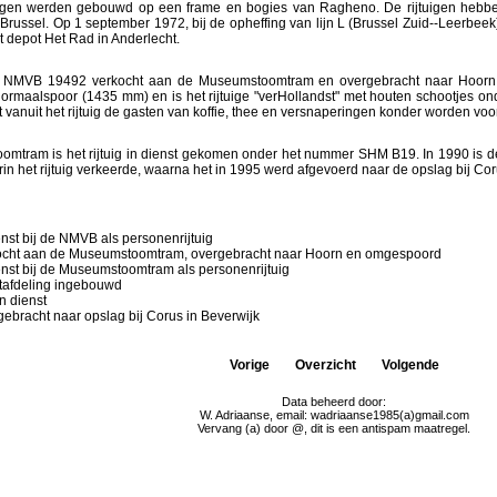
uigen werden gebouwd op een frame en bogies van Ragheno. De rijtuigen hebb
o Brussel. Op 1 september 1972, bij de opheffing van lijn L (Brussel Zuid--Leerbeek
 depot Het Rad in Anderlecht.
 NMVB 19492 verkocht aan de Museumstoomtram en overgebracht naar Hoorn. Hi
ormaalspoor (1435 mm) en is het rijtuige "verHollandst" met houten schootjes ond
vanuit het rijtuig de gasten van koffie, thee en versnaperingen konder worden voo
omtram is het rijtuig in dienst gekomen onder het nummer SHM B19. In 1990 is 
rin het rijtuig verkeerde, waarna het in 1995 werd afgevoerd naar de opslag bij Cor
enst bij de NMVB als personenrijtuig
ocht aan de Museumstoomtram, overgebracht naar Hoorn en omgespoord
enst bij de Museumstoomtram als personenrijtuig
tafdeling ingebouwd
n dienst
ebracht naar opslag bij Corus in Beverwijk
Vorige
Overzicht
Volgende
Data beheerd door:
W. Adriaanse, email: wadriaanse1985(a)gmail.com
Vervang (a) door @, dit is een antispam maatregel.