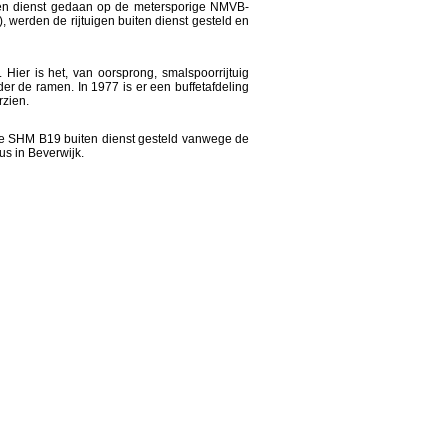
en dienst gedaan op de metersporige NMVB-
), werden de rijtuigen buiten dienst gesteld en
er is het, van oorsprong, smalspoorrijtuig
er de ramen. In 1977 is er een buffetafdeling
rzien.
de SHM B19 buiten dienst gesteld vanwege de
us in Beverwijk.