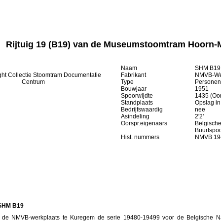
Rijtuig 19 (B19) van de Museumstoomtram Hoorn-
Naam
SHM B19
ght Collectie Stoomtram Documentatie
Fabrikant
NMVB-We
Centrum
Type
Personenr
Bouwjaar
1951
Spoorwijdte
1435 (Oo
Standplaats
Opslag i
Bedrijfswaardig
nee
Asindeling
2'2'
Oorspr.eigenaars
Belgische
Buurtspo
Hist. nummers
NMVB 19
 SHM B19
de NMVB-werkplaats te Kuregem de serie 19480-19499 voor de Belgische Na