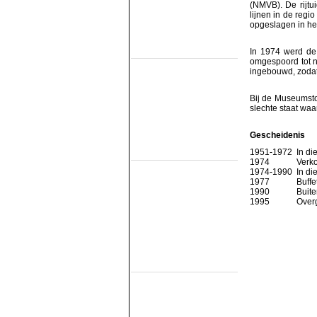
SHM
(NMVB). De rijt
STAR
lijnen in de regi
VSM
opgeslagen in het
Railmusea
(met exploitatie)
In 1974 werd de
omgespoord tot n
Het Spoorwegmuseum
ingebouwd, zodat 
HSIJ
SHD
SMMR
Bij de Museumsto
SSN
slechte staat waa
Stichting 2454 Crew
Stichting Mat'54
Gescheidenis
Railmusea
1951-1972
In di
(zonder exploitatie)
1974
Verk
NTM
1974-1990
In di
SBM
1977
Buffe
SDL
1990
Buite
STIBANS
1995
Overg
Stichting 162
SZB
Transit Oost
WGL1501/KLOK
Trammusea
(electrisch)
EMA
HOVM
NOM
NZH