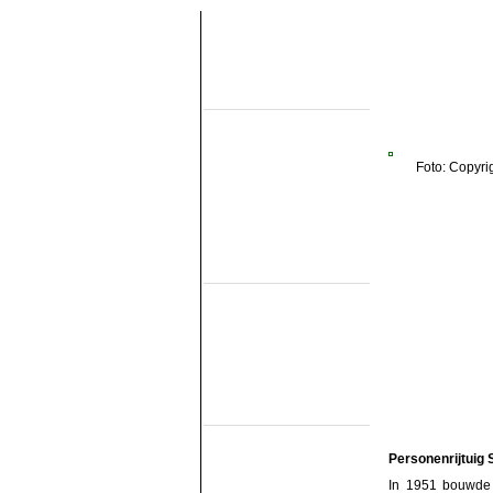
Over de site
Home
Topobjecten
Over de NMMD
Zoeken
Foto: Copyri
Updates
Artikelen
Forum
Links
Industrieële
smalspoormusea
DSM
EDS
GSS
ISM
MWL
SKL
SRL
Museumspoorlijnen
MBS
Miljoenenlijn (ZLSM)
Personenrijtuig
S v/h RTM
SGB
In 1951 bouwde 