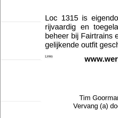
SHM
STAR
VSM
Railmusea
Loc 1315 is eigend
(met exploitatie)
Het Spoorwegmuseum
rijvaardig en toege
HSIJ
SHD
beheer bij Fairtrains
SMMR
SSN
gelijkende outfit gesc
Stichting 2454 Crew
Stichting Mat'54
Railmusea
Links
www.wer
(zonder exploitatie)
NTM
SBM
SDL
STIBANS
Stichting 162
SZB
Transit Oost
WGL1501/KLOK
Trammusea
Tim Goorman
(electrisch)
EMA
Vervang (a) do
HOVM
NOM
NZH