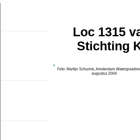
Loc 1315 v
Over de site
Home
Topobjecten
Stichting 
Over de NMMD
Zoeken
Updates
Artikelen
Forum
Links
Foto: Martijn Schurink, Amsterdam Watergraafsm
Industrieële
augustus 2004
smalspoormusea
DSM
EDS
GSS
ISM
MWL
SKL
SRL
Museumspoorlijnen
MBS
Miljoenenlijn (ZLSM)
S v/h RTM
SGB