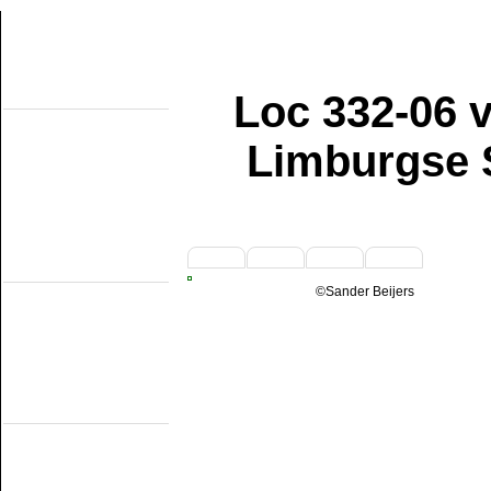
Loc 332-06 v
Over de site
Home
Topobjecten
Limburgse 
Over de NMMD
Zoeken
Updates
Artikelen
Forum
Links
Industrieële
1
2
3
4
smalspoormusea
DSM
©Sander Beijers
EDS
GSS
ISM
MWL
SKL
SRL
Museumspoorlijnen
MBS
Miljoenenlijn (ZLSM)
S v/h RTM
SGB