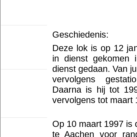
SHM
STAR
VSM
Railmusea
(met exploitatie)
Het Spoorwegmuseum
Geschiedenis:
HSIJ
SHD
SMMR
SSN
Deze lok is op 12 j
Stichting 2454 Crew
Stichting Mat'54
in dienst gekomen i
Railmusea
dienst gedaan. Van ju
(zonder exploitatie)
NTM
SBM
vervolgens gestat
SDL
STIBANS
Daarna is hij tot 1
Stichting 162
SZB
vervolgens tot maart
Transit Oost
WGL1501/KLOK
Trammusea
(electrisch)
EMA
Op 10 maart 1997 is 
HOVM
NOM
te Aachen voor ra
NZH