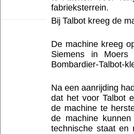
Romeo/TS Rotterdam
TS Schev
fabrieksterrein.
TS werkgr. Asd
Statische objecten
Bij Talbot kreeg de 
Eext
Groenlo
MIJSM
SEIN
Statisch materieel
De machine kreeg op
Waterhuizen
Wildlands
Siemens in Moers 
Bombardier-Talbot-kl
Na een aanrijding ha
dat het voor Talbot
de machine te herste
de machine kunnen 
technische staat en