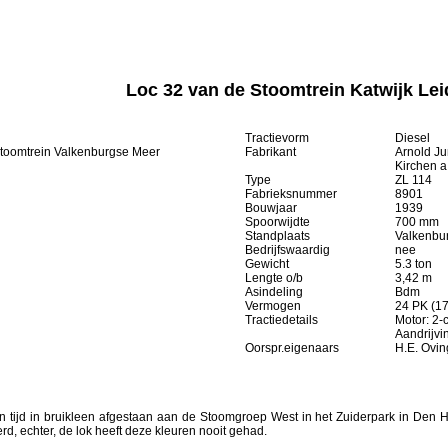
Loc 32 van de Stoomtrein Katwijk Le
Tractievorm
Diesel
Stoomtrein Valkenburgse Meer
Fabrikant
Arnold Ju
Kirchen a
Type
ZL 114
Fabrieksnummer
8901
Bouwjaar
1939
Spoorwijdte
700 mm
Standplaats
Valkenbu
Bedrijfswaardig
nee
Gewicht
5.3 ton
Lengte o/b
3,42 m
Asindeling
Bdm
Vermogen
24 PK (17
Tractiedetails
Motor: 2-c
Aandrijvi
Oorspr.eigenaars
H.E. Ovin
en tijd in bruikleen afgestaan aan de Stoomgroep West in het Zuiderpark in Den
d, echter, de lok heeft deze kleuren nooit gehad.