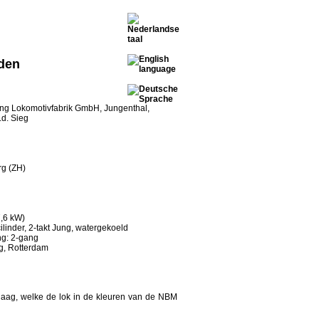
iden
ng Lokomotivfabrik GmbH, Jungenthal,
.d. Sieg
rg (ZH)
,6 kW)
ilinder, 2-takt Jung, watergekoeld
ng: 2-gang
g, Rotterdam
 Haag, welke de lok in de kleuren van de NBM