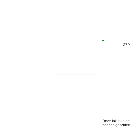
Over de site
Home
Topobjecten
Over de NMMD
Zoeken
(c) 
Updates
Artikelen
Forum
Links
Industrieële
smalspoormusea
DSM
EDS
GSS
ISM
MWL
SKL
SRL
Museumspoorlijnen
MBS
Miljoenenlijn (ZLSM)
Deze lok is in e
S v/h RTM
hebben geschilder
SGB