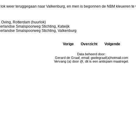
 lok weer teruggegaan naar Valkenburg, en men is begonnen de NBM kleueren te 
. Oving, Rotterdam (huurlok)
erlandse Smalspoorweg Stichting, Katwijk
erlandse Smalspoorweg Stichting, Valkenburg
Vorige
Overzicht
Volgende
Data beheerd door:
Gerard de Graaf, email: gwdegraaf(a)hotmail.com
Vervang (a) door @, dit is een antispam maatregel.