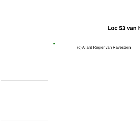
Loc 53 van 
Over de site
Home
Topobjecten
Over de NMMD
Zoeken
(c) Allard Rogier van Ravesteijn
Updates
Artikelen
Forum
Links
Industrieële
smalspoormusea
DSM
EDS
GSS
ISM
MWL
SKL
SRL
Museumspoorlijnen
MBS
Miljoenenlijn (ZLSM)
S v/h RTM
SGB