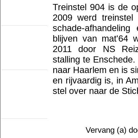
SHM
Treinstel 904 is de o
STAR
VSM
2009 werd treinstel
Railmusea
(met exploitatie)
schade-afhandeling 
Het Spoorwegmuseum
HSIJ
blijven van mat'64
SHD
SMMR
SSN
2011 door NS Reizi
Stichting 2454 Crew
Stichting Mat'54
stalling te Enschede
Railmusea
(zonder exploitatie)
naar Haarlem en is s
NTM
SBM
en rijvaardig is, in A
SDL
STIBANS
stel over naar de Sti
Stichting 162
SZB
Transit Oost
WGL1501/KLOK
Trammusea
(electrisch)
EMA
HOVM
Vervang (a) do
NOM
NZH