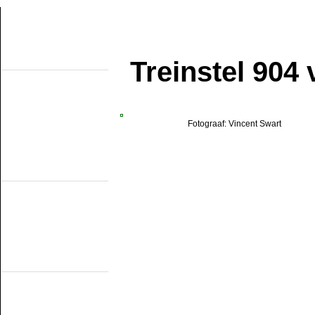
Treinstel 904
Over de site
Home
Topobjecten
Over de NMMD
Zoeken
Updates
Fotograaf: Vincent Swart
Artikelen
Forum
Links
Industrieële
smalspoormusea
DSM
EDS
GSS
ISM
MWL
SKL
SRL
Museumspoorlijnen
MBS
Miljoenenlijn (ZLSM)
S v/h RTM
SGB