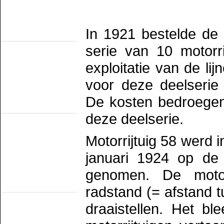
SHM
STAR
VSM
Railmusea
In 1921 bestelde d
(met exploitatie)
Het Spoorwegmuseum
serie van 10 motorr
HSIJ
SHD
exploitatie van de lij
SMMR
SSN
voor deze deelseri
Stichting 2454 Crew
Stichting Mat'54
De kosten bedroegen 
Railmusea
(zonder exploitatie)
deze deelserie.
NTM
SBM
SDL
Motorrijtuig 58 werd 
STIBANS
Stichting 162
SZB
januari 1924 op de
Transit Oost
WGL1501/KLOK
genomen. De motorr
Trammusea
(electrisch)
radstand (= afstand 
EMA
HOVM
draaistellen. Het b
NOM
NZH