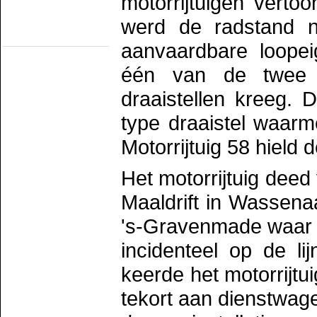
motorrijtuigen vertoo
Romeo/TS Rotterdam
TS Schev
werd de radstand n
TS werkgr. Asd
Statische objecten
aanvaardbare loopei
Eext
Groenlo
één van de twee 
MIJSM
SEIN
Statisch materieel
draaistellen kreeg. 
Waterhuizen
Wildlands
type draaistel waarm
Motorrijtuig 58 hield 
Het motorrijtuig deed
Maaldrift in Wassena
's-Gravenmade waar he
incidenteel op de l
keerde het motorrijt
tekort aan dienstwag