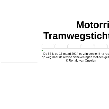
Motorr
Over de site
Home
Topobjecten
Tramwegstich
Over de NMMD
Zoeken
Updates
Artikelen
1
2
3
4
5
Forum
Links
De 58 is op 16 maart 2014 op zijn eerste rit na res
Industrieële
op weg naar de remise Scheveningen met een gez
smalspoormusea
© Ronald van Onselen
DSM
EDS
GSS
ISM
MWL
SKL
SRL
Museumspoorlijnen
MBS
Miljoenenlijn (ZLSM)
S v/h RTM
SGB