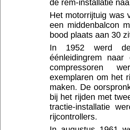
de rem-installatie na
Het motorrijtuig was
een middenbalcon me
bood plaats aan 30 z
In 1952 werd de 
éénleidingrem naar
compressoren we
exemplaren om het ri
maken. De oorspronke
bij het rijden met t
tractie-installatie
rijcontrollers.
In augustus 1961 we