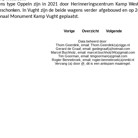
ns type Oppeln zijn in 2021 door Herinneringscentrum Kamp Wes
schonken. In Vught zijn de beide wagens verder afgebouwd en op 24
ionaal Monument Kamp Vught geplaatst.
Vorige
Overzicht
Volgende
Data beheerd door:
Thom Geerdink, email: Thom.Geerdink(a)ziggo.nl
Gerard de Graaf, email: gwdegraaf(a)hotmail.com
Marcel Buchholz, email: marcel.buchholz94(a)gmail.com
Tim Goorman, email: timgoorman(a)gmail.com
Rogier Bennebroek, email: rogier.bennebroek(a)nmld.nl
Vervang (a) door @, dit is een antispam maatregel.