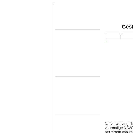
Gesl
Over de site
Home
1
2
Topobjecten
Over de NMMD
Zoeken
Updates
Artikelen
Forum
Links
Industrieële
smalspoormusea
DSM
EDS
GSS
ISM
MWL
SKL
SRL
Museumspoorlijnen
MBS
Miljoenenlijn (ZLSM)
Na verwerving do
S v/h RTM
voormalige NAVO-
SGB
het terrein van 