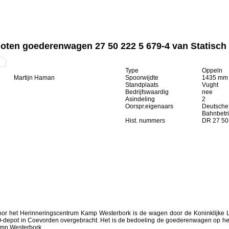
oten goederenwagen 27 50 222 5 679-4 van Statisch 
Type
Oppeln
Martijn Haman
Spoorwijdte
1435 mm
Standplaats
Vught
Bedrijfswaardig
nee
Asindeling
2
Oorspr.eigenaars
Deutsche 
Bahnbetri
Hist. nummers
DR 27 50
or het Herinneringscentrum Kamp Westerbork is de wagen door de Koninklijke La
depot in Coevorden overgebracht. Het is de bedoeling de goederenwagen op het o
kamp Westerbork.