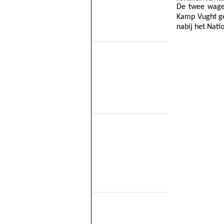
SHM
De twee wage
STAR
VSM
Kamp Vught ge
nabij het Nat
Railmusea
(met exploitatie)
Het Spoorwegmuseum
HSIJ
SHD
SMMR
SSN
Stichting 2454 Crew
Stichting Mat'54
Railmusea
(zonder exploitatie)
NTM
SBM
SDL
STIBANS
Stichting 162
SZB
Transit Oost
WGL1501/KLOK
Trammusea
(electrisch)
EMA
HOVM
NOM
NZH