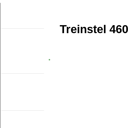
Treinstel 460
Over de site
Home
Topobjecten
Over de NMMD
Zoeken
Updates
Artikelen
Forum
Links
Industrieële
smalspoormusea
DSM
EDS
GSS
ISM
MWL
SKL
SRL
Museumspoorlijnen
MBS
Miljoenenlijn (ZLSM)
S v/h RTM
SGB