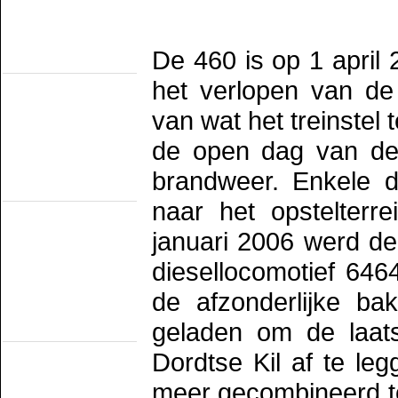
SHM
STAR
VSM
Railmusea
De 460 is op 1 april
(met exploitatie)
Het Spoorwegmuseum
het verlopen van de 
HSIJ
SHD
van wat het treinstel
SMMR
SSN
de open dag van de 
Stichting 2454 Crew
Stichting Mat'54
brandweer. Enkele d
Railmusea
(zonder exploitatie)
naar het opstelterr
NTM
SBM
januari 2006 werd d
SDL
STIBANS
Stichting 162
diesellocomotief 646
SZB
Transit Oost
de afzonderlijke ba
WGL1501/KLOK
Trammusea
geladen om de laatst
(electrisch)
EMA
Dordtse Kil af te leg
HOVM
NOM
meer gecombineerd to
NZH