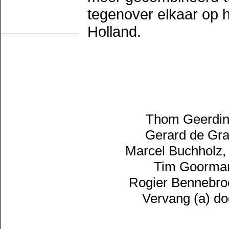
Romeo/TS Rotterdam
TS Schev
tegenover elkaar op h
TS werkgr. Asd
Holland.
Statische objecten
Eext
Groenlo
MIJSM
SEIN
Statisch materieel
Waterhuizen
Wildlands
Thom Geerdink
Gerard de Gra
Marcel Buchholz,
Tim Goorman
Rogier Bennebroe
Vervang (a) do