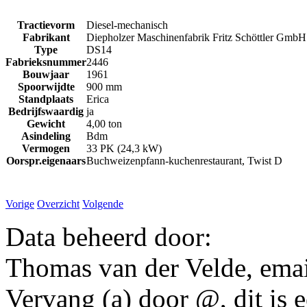
Tractievorm
Diesel-mechanisch
Fabrikant
Diepholzer Maschinenfabrik Fritz Schöttler Gm
Type
DS14
Fabrieksnummer
2446
Bouwjaar
1961
Spoorwijdte
900 mm
Standplaats
Erica
Bedrijfswaardig
ja
Gewicht
4,00 ton
Asindeling
Bdm
Vermogen
33 PK (24,3 kW)
Oorspr.eigenaars
Buchweizenpfann-kuchenrestaurant, Twist D
Vorige
Overzicht
Volgende
Data beheerd door:
Thomas van der Velde, emai
Vervang (a) door @, dit is 