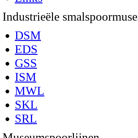
Industrieële smalspoormuse
DSM
EDS
GSS
ISM
MWL
SKL
SRL
Museumspoorlijnen